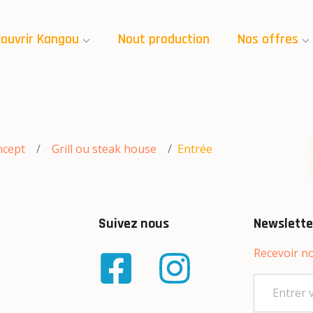
ouvrir Kangou
Nout production
Nos offres
ncept
Grill ou steak house
Entrée
Suivez nous
Newslette
Recevoir no