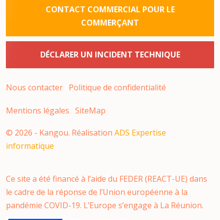
CONTACT COMMERCIAL POUR LE
COMMERÇANT
DÉCLARER UN INCIDENT TECHNIQUE
Nous contacter
Politique de confidentialité
Mentions légales
SiteMap
©
2026
- Kangou. Réalisation
ADS Expertise
informatique
Ce site a été financé à l’aide du FEDER (REACT-UE) dans
le cadre de la réponse de l’Union européenne à la
pandémie COVID-19. L’Europe s’engage à La Réunion.