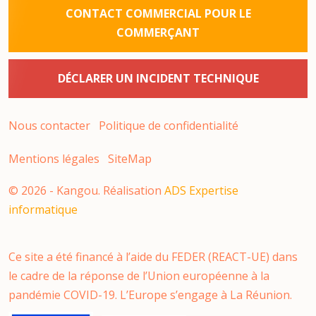
CONTACT COMMERCIAL POUR LE
COMMERÇANT
DÉCLARER UN INCIDENT TECHNIQUE
Nous contacter
Politique de confidentialité
Mentions légales
SiteMap
©
2026
- Kangou. Réalisation
ADS Expertise
informatique
Ce site a été financé à l’aide du FEDER (REACT-UE) dans
le cadre de la réponse de l’Union européenne à la
pandémie COVID-19. L’Europe s’engage à La Réunion.