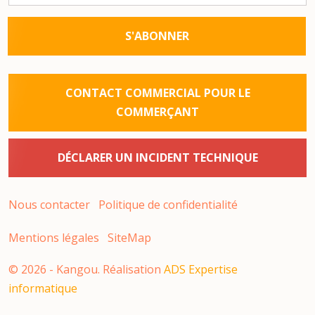
S'ABONNER
CONTACT COMMERCIAL POUR LE
COMMERÇANT
DÉCLARER UN INCIDENT TECHNIQUE
Nous contacter
Politique de confidentialité
Mentions légales
SiteMap
©
2026
- Kangou. Réalisation
ADS Expertise
informatique