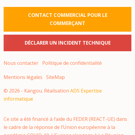
CONTACT COMMERCIAL POUR LE
COMMERÇANT
DÉCLARER UN INCIDENT TECHNIQUE
Nous contacter
Politique de confidentialité
Mentions légales
SiteMap
©
2026
- Kangou. Réalisation
ADS Expertise
informatique
Ce site a été financé à l’aide du FEDER (REACT-UE) dans
le cadre de la réponse de l’Union européenne à la