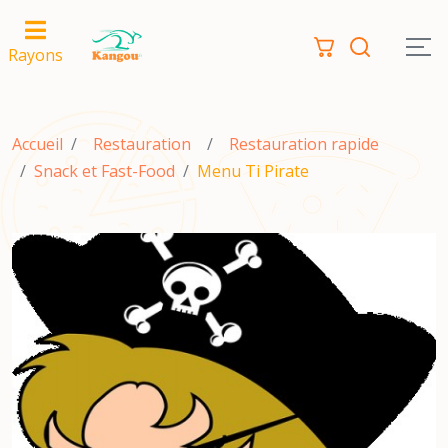
Rayons
Accueil
Restauration
Restauration rapide
Snack et Fast-Food
Menu Ti Pirate