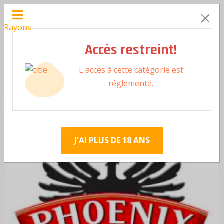
Rayons
Accès restreint!
L'accès à cette catégorie est
Accueil
Alimentaire
Boissons
réglementé.
Boissons alcoolisées
Phoenix Bière Bouteille 33cl
J'AI PLUS DE 18 ANS