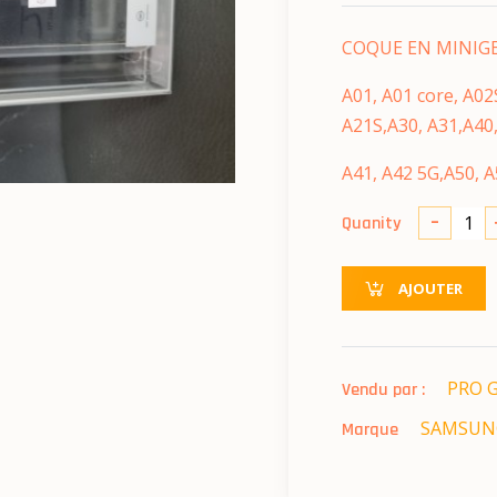
COQUE EN MINIG
A01, A01 core, A02
A21S,A30, A31,A40
A41, A42 5G,A50, A
-
Quanity
AJOUTER
PRO 
Vendu par :
SAMSUN
Marque