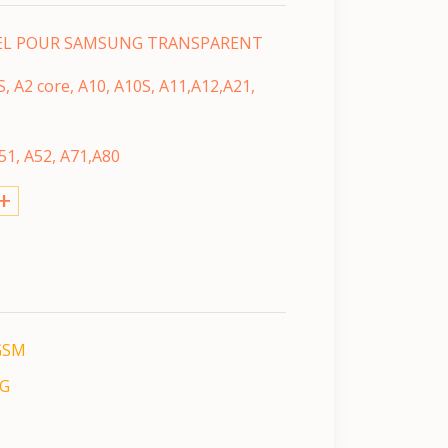
EL POUR SAMSUNG TRANSPARENT
S, A2 core, A10, A10S, A11,A12,A21,
,
51, A52, A71,A80
+
GSM
G