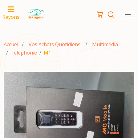
Rayons
Accueil
Vos Achats Quotidiens
Multimédia
Téléphonie
M1