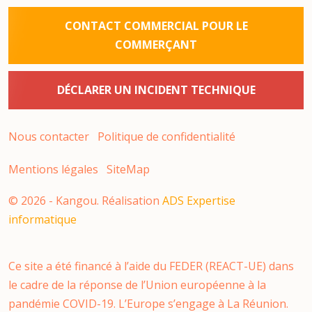
CONTACT COMMERCIAL POUR LE
COMMERÇANT
DÉCLARER UN INCIDENT TECHNIQUE
Nous contacter
Politique de confidentialité
Mentions légales
SiteMap
©
2026
- Kangou. Réalisation
ADS Expertise
informatique
Ce site a été financé à l’aide du FEDER (REACT-UE) dans
le cadre de la réponse de l’Union européenne à la
pandémie COVID-19. L’Europe s’engage à La Réunion.