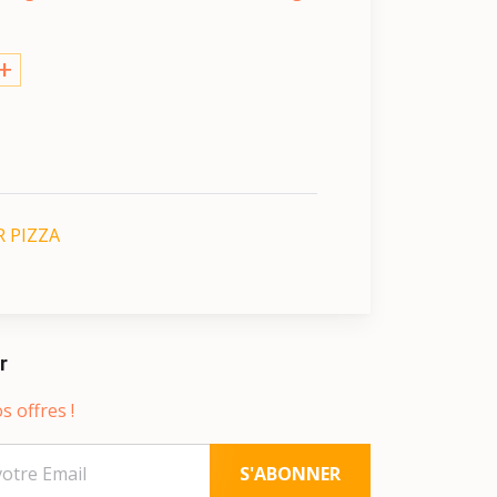
+
 PIZZA
r
s offres !
S'ABONNER